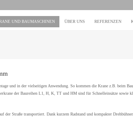
RANE UND BAUMASCHINEN
ÜBER UNS
REFERENZEN
amm
 Montage und in der vielseitigen Anwendung. So kommen die Krane z.B. beim Ba
krane der Baureihen L1, H, K, TT und HM sind für Schnelleinsätze sowie kle
t auf der Straße transportiert. Dank kurzem Radstand und kompakter Drehbühne