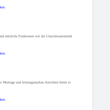
cken.
 und nützliche Funktionen wie die Umscherautomatik
cken.
er Montage und leistungsstarken Antrieben bietet er
cken.