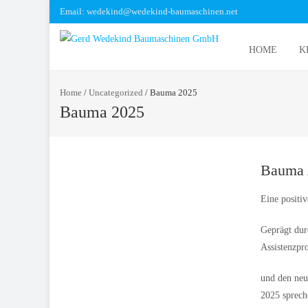
Email: wedekind@wedekind-baumaschinen.net
HOME
K
Home
/
Uncategorized
/
Bauma 2025
Bauma 2025
Bauma A
Eine positi
Geprägt dur
Assistenzpr
und den neu
2025 sprech